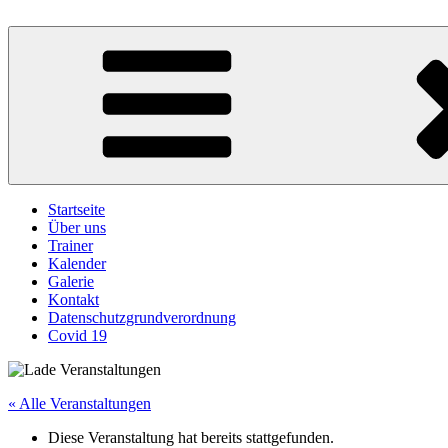
Zum
Inhalt
Turnerschaft Kennelbach
springen
Startseite
Über uns
Trainer
Kalender
Galerie
Kontakt
Datenschutzgrundverordnung
Covid 19
« Alle Veranstaltungen
Diese Veranstaltung hat bereits stattgefunden.